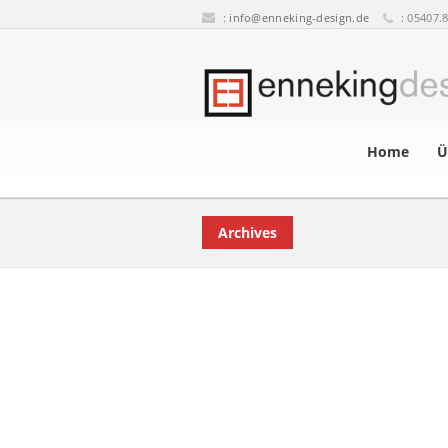
:
info@enneking-design.de
: 05407.
Home
Ü
Archives