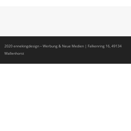
2020 ennekingdesign – Werbung & Neue Medien | Falkenring 16, 49134
Wallenhorst