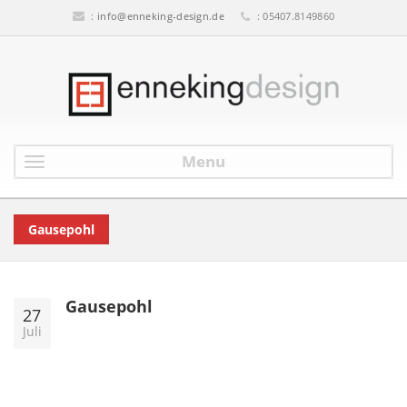
:
info@enneking-design.de
: 05407.8149860
Menu
Gausepohl
Gausepohl
27
Juli