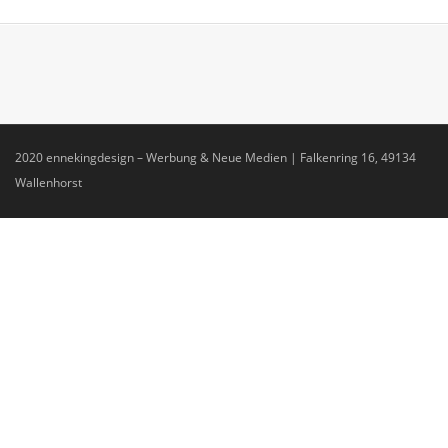
2020 ennekingdesign – Werbung & Neue Medien | Falkenring 16, 49134
Wallenhorst